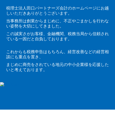
顧問契約のながれ
税理士法人田口パートナーズ会計のホームページにお越
しいただきありがとうございます。
当事務所の特長
当事務所は創業からまじめに、不正やごまかしを行わな
い姿勢を大切にしてきました。
よくある質問
この誠実さがお客様、金融機関、税務当局から信頼され
ている一因だと自負しております。
セミナー案内
これからも税務申告はもちろん、経営改善などの経営相
採用情報
談にも重点を置き、
まじめに商売をされている地元の中小企業様を応援した
お問合せ
いと考えております。
経営者お役立ち情報
円滑な事業承継を支援
FX4クラウド
関与先向け融資商品ご紹介