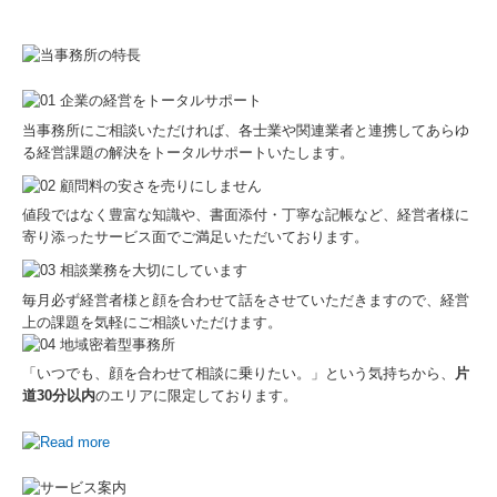
TKCシステムQ&A
経営革新等支援機関とは
経営改善計画の策定支援
当事務所にご相談いただければ、各士業や関連業者と連携して
あらゆ
る経営課題の解決をトータルサポートいたします。
経営改善オンデマンド講座
値段ではなく豊富な知識や、書面添付・丁寧な記帳など、経営者様に
スマート業績確認機能
寄り添ったサービス面でご満足いただいております。
国の共済制度活用コーナー
毎月必ず経営者様と顔を合わせて話をさせていただきますので、経営
上の課題を気軽にご相談いただけます。
リンク集
「いつでも、顔を合わせて相談に乗りたい。」という気持ちから、
片
道30分以内
のエリアに限定しております。